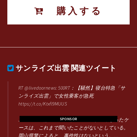
購入する
サンライズ出雲
関連ツイート
RT @livedoornews: 500RT：【騒然】寝台特急「サ
ンライズ出雲」で女性乗客が急死
https://t.co/Ktxfl9MUUS
JR西日本では、寝台特急内で乗客が亡くなったケ
SPONSOR
ースは、これまで聞いたことがないとしている。
岡山県警によると、事件性はないという。…