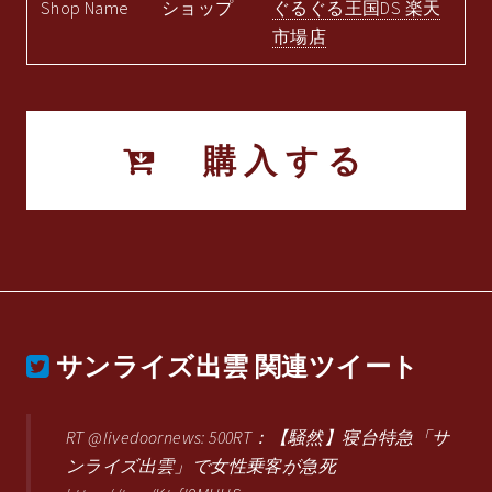
Shop Name
ショップ
ぐるぐる王国DS 楽天
市場店
購入する
サンライズ出雲
関連ツイート
RT @livedoornews: 500RT：【騒然】寝台特急「サ
ンライズ出雲」で女性乗客が急死