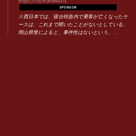
https://t.co/Ktxfl9MUUS
SPONSOR
JR西日本では、寝台特急内で乗客が亡くなったケ
ースは、これまで聞いたことがないとしている。
岡山県警によると、事件性はないという。…
@sakura2_Aqours
2018/11/12 19:55
サンライズ出雲殺人事件？！(マテ
https://t.co/B86TbmGkaY
@miu_hiro_
2018/11/12 20:02
RT @_R334_: 寝台特急「サンライズ出雲」で女性
乗客が急死 通路に倒れ...JR西「聞いたことな