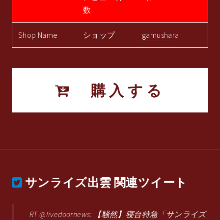
数
Shop Name
ショップ
gamushara
購入する
サンライズ出雲
関連ツイート
RT @livedoornews: 【騒然】寝台特急「サンライズ