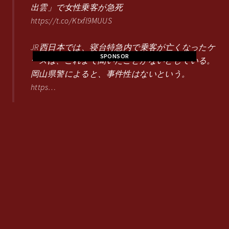
出雲」で女性乗客が急死
https://t.co/Ktxfl9MUUS
JR西日本では、寝台特急内で乗客が亡くなったケ
SPONSOR
ースは、これまで聞いたことがないとしている。
岡山県警によると、事件性はないという。
https…
@knyanyanyanyan
2018/11/12 20:03
RT @livedoornews: 500RT：【騒然】寝台特急「サ
ンライズ出雲」で女性乗客が急死
https://t.co/Ktxfl9MUUS
JR西日本では、寝台特急内で乗客が亡くなったケ