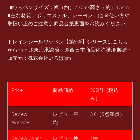
■ワッペンサイズ：幅（約）2.7cm×高さ（約）3.5cm
■主な材質：ポリエステル、レーヨン、他 ※使い方や
取扱い上のご注意は商品台紙裏面をお読みください。
トレインシールワッペン【第5弾】シリーズはこちら
から↑↑↑ JR東海承認済・JR西日本商品化許諾済 製造・
販売元：株式会社いろはism
Price
商品価格
362円（税込
み）
Review
レビュー平
5.0（5点満点）
Average
均
Review Count
レビュー件
1件