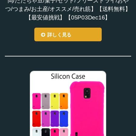
岡/だだちゃ豆/菓子/セット/フリーズドライ/おや
つ/つまみ/お土産/オススメ/売れ筋】【送料無料】
【最安値挑戦】【05P03Dec16】
詳しく見る