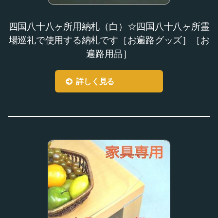
四国八十八ヶ所用納札（白）☆四国八十八ヶ所霊
場巡礼で使用する納札です［お遍路グッズ］［お
遍路用品］
詳しく見る